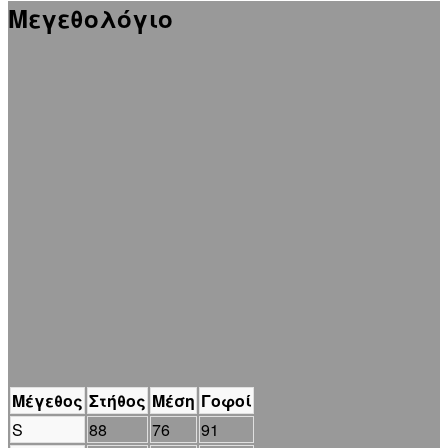
Μεγεθολόγιο
Μέγεθος
Στήθος
Μέση
Γοφοί
S
88
76
91