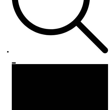
Ρούχα
Παπούτσια
Αξεσουάρ
Brands