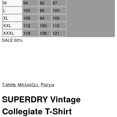
M
94
82
97
L
100
88
103
XL
106
94
109
XXL
112
100
115
XXXL
118
106
121
SALE 50%
T-shirts
,
Μπλούζες
,
Ρούχα
SUPERDRY Vintage
Collegiate T-Shirt