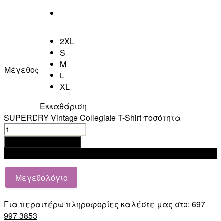
2XL
S
M
Μέγεθος
L
XL
Εκκαθάριση
SUPERDRY Vintage Collegiate T-Shirt ποσότητα
Προσθήκη στο καλάθι
Add to wishlist
Μεγεθολόγιο
Για περαιτέρω πληροφορίες καλέστε μας στο:
697
997 3853