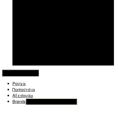
New in
Κλείσιμο Μενού
Ρούχα
Παπούτσια
Αξεσουάρ
Brands
Εμφάνιση του υπό μενού