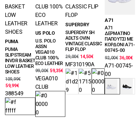
Μεγέθη
A71
Μεγέθη
SUPERDRY
40, 41, 42, 43
A71
S, M, L, XL
Χρώματα
Μεγέθη
SUPERDRY SH
US POLO
ΔΕΡΜΑΤΙΝΟ
Χρώματα
40, 41, 42,
ADLTS OVIN
ΠΑΠΟΥΤΣΙ ΜΕ
Μεγέθη
U.S. POLO
PUMA
43, 44, 45, 46
VINTAGE CLASSIC
ΚΟΡΔΟΝΙ A71-
41, 42, 42.5,
ASSN
PUMA
FLIP FLOP
Χρώματα
00745-00
43, 44, 44.5,
VEGA010
SLIPSTREAM
29,00
€
14,50
€
45, 46
CLUB 100%
92,00
€
36,00
€
INVDR BASKET
ECO LEATHER
MF310190A
Χρώματα
A71-00745-
LOW LEATHER
99,00
€
59,35
€
SHOES
00
VEGA010
109,99
€
59,99
€
CLUB
388549