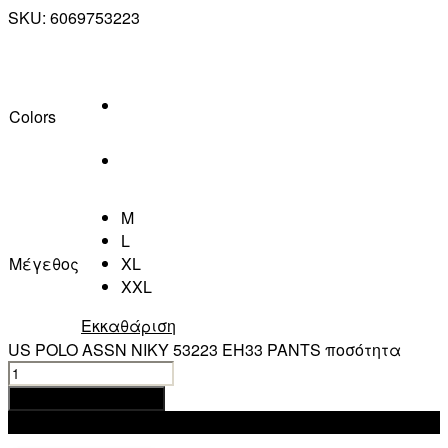
SKU:
6069753223
Colors
M
L
Μέγεθος
XL
XXL
Εκκαθάριση
US POLO ASSN NIKY 53223 EH33 PANTS ποσότητα
Προσθήκη στο καλάθι
Add to wishlist