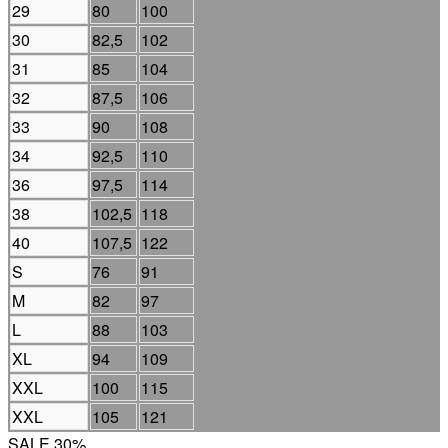
29
80
100
30
82,5
102
31
85
104
32
87,5
106
33
90
108
34
92,5
110
36
97,5
114
38
102,5
118
40
107,5
122
S
76
91
M
82
97
L
88
103
XL
94
109
XXL
100
115
XXL
105
121
SALE 30%