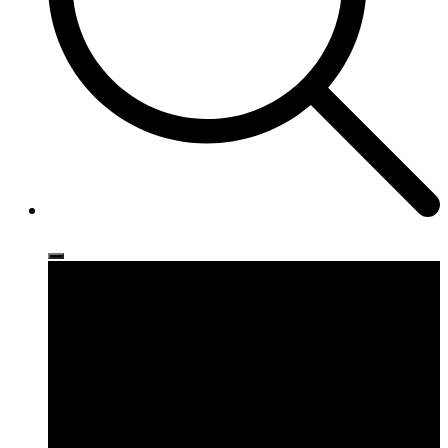
Ρούχα
Παπούτσια
Αξεσουάρ
Brands