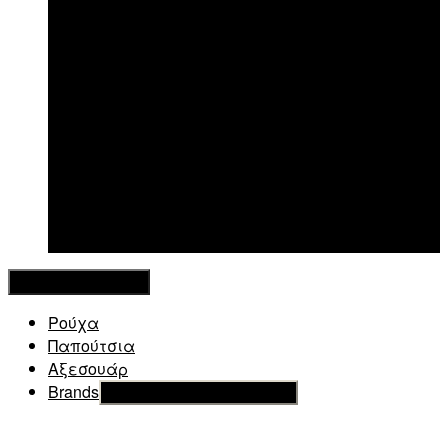
New in
Κλείσιμο Μενού
Ρούχα
Παπούτσια
Αξεσουάρ
Brands
Εμφάνιση του υπό μενού