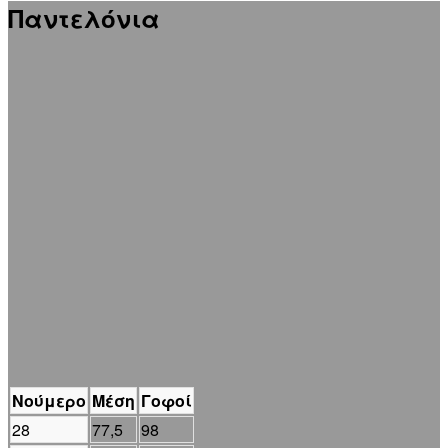
Παντελόνια
Νούμερο
Μέση
Γοφοί
28
77,5
98