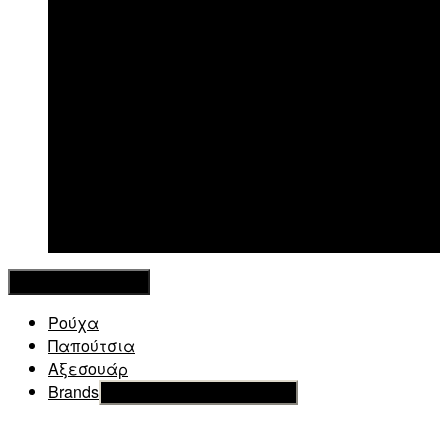
New in
Κλείσιμο Μενού
Ρούχα
Παπούτσια
Αξεσουάρ
Brands
Εμφάνιση του υπό μενού