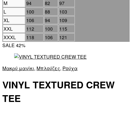
M
94
82
97
L
100
88
103
XL
106
94
109
XXL
112
100
115
XXXL
118
106
121
SALE 42%
Μακρύ μανίκι
,
Μπλούζες
,
Ρούχα
VINYL TEXTURED CREW
TEE