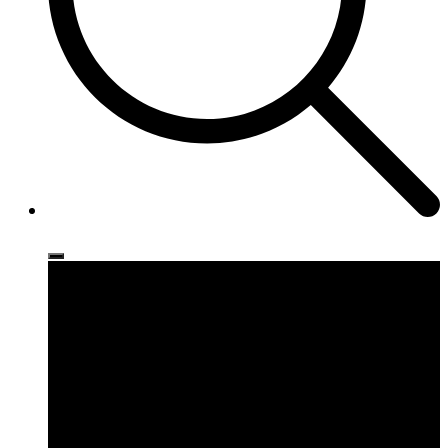
Ρούχα
Παπούτσια
Αξεσουάρ
Brands