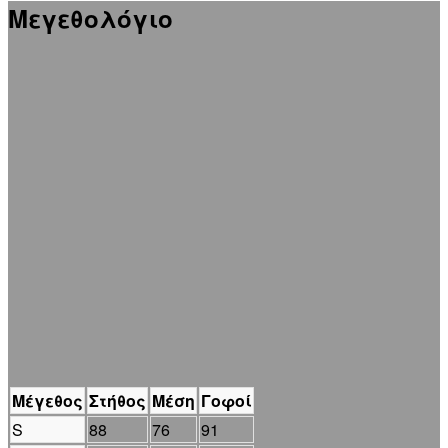
Μεγεθολόγιο
Μέγεθος
Στήθος
Μέση
Γοφοί
S
88
76
91