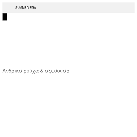
Μετάβαση
SUMMER ERA
στο
περιεχόμενο
T
Ανδρικά ρούχα & αξεσουάρ