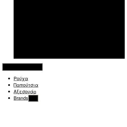
New in
Κλείσιμο Μενού
Ρούχα
Παπούτσια
Αξεσουάρ
Brands
Εμφάνιση
του
υπό
μενού