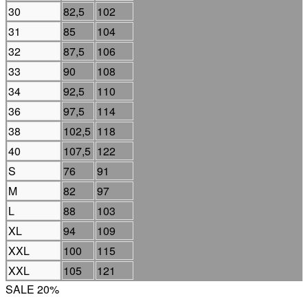
30
82,5
102
31
85
104
32
87,5
106
33
90
108
34
92,5
110
36
97,5
114
38
102,5
118
40
107,5
122
S
76
91
M
82
97
L
88
103
XL
94
109
XXL
100
115
XXL
105
121
SALE 20%