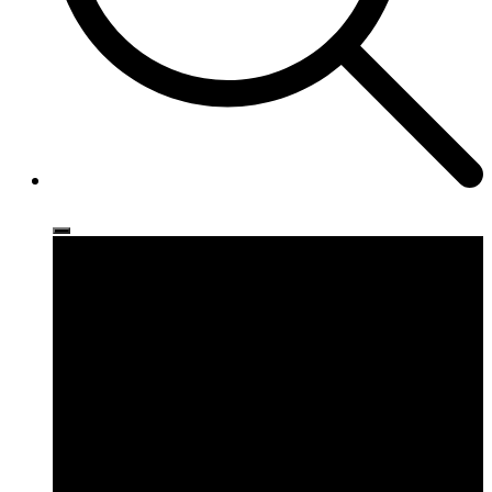
Ρούχα
Παπούτσια
Αξεσουάρ
Brands