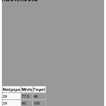
Νούμερο
Μέση
Γοφοί
28
77,5
98
29
80
100