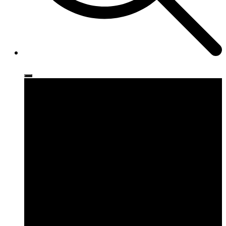
Ρούχα
Παπούτσια
Αξεσουάρ
Brands