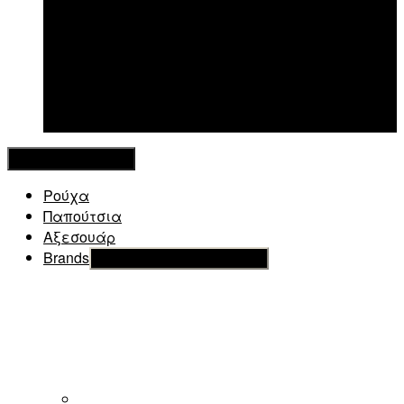
New in
Κλείσιμο Μενού
Ρούχα
Παπούτσια
Αξεσουάρ
Brands
Εμφάνιση του υπό μενού