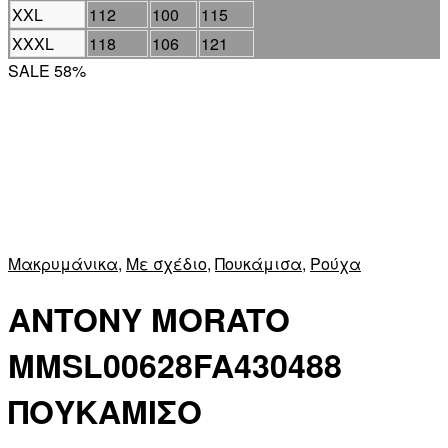
XXL
112
100
115
XXXL
118
106
121
SALE 58%
Μακρυμάνικα
,
Με σχέδιο
,
Πουκάμισα
,
Ρούχα
ANTONY MORATO
MMSL00628FA430488
ΠΟΥΚΑΜΙΣΟ