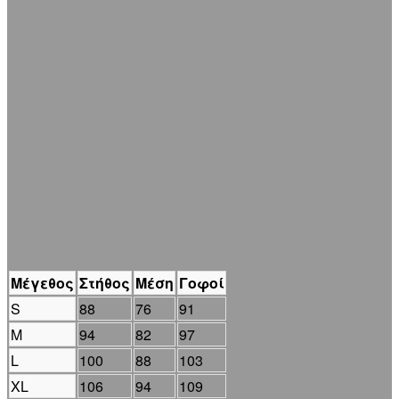
Μέγεθος
Στήθος
Μέση
Γοφοί
S
88
76
91
M
94
82
97
L
100
88
103
XL
106
94
109