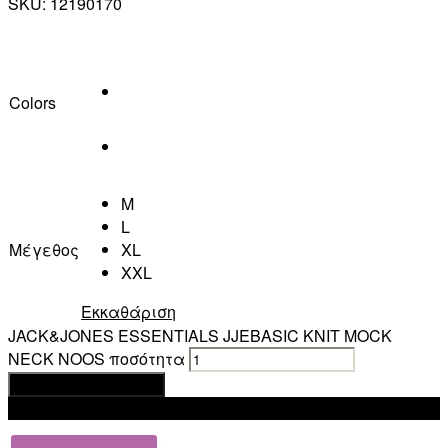
SKU:
12190170
Colors
M
L
Μέγεθος
XL
XXL
Εκκαθάριση
JACK&JONES ESSENTIALS JJEBASIC KNIT MOCK
NECK NOOS ποσότητα
Προσθήκη στο καλάθι
Add to wishlist