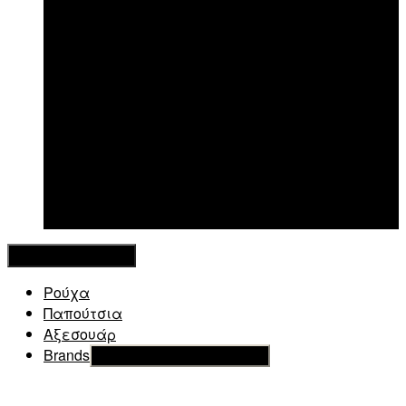
New in
Κλείσιμο Μενού
Ρούχα
Παπούτσια
Αξεσουάρ
Brands
Εμφάνιση του υπό μενού