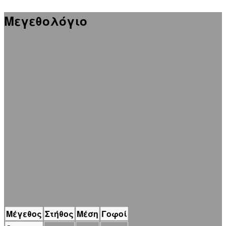
Μεγεθολόγιο
Μέγεθος
Στήθος
Μέση
Γοφοί