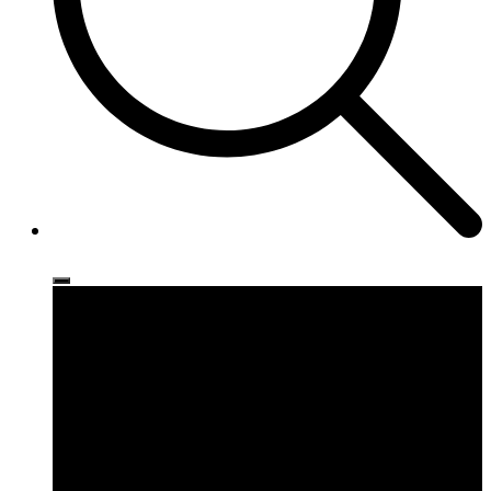
Ρούχα
Παπούτσια
Αξεσουάρ
Brands