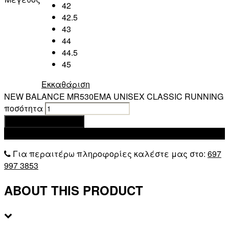
42
42.5
43
44
44.5
45
Εκκαθάριση
NEW BALANCE MR530EMA UNISEX CLASSIC RUNNING
ποσότητα
Προσθήκη στο καλάθι
Add to wishlist
Για περαιτέρω πληροφορίες καλέστε μας στο:
697
997 3853
ABOUT THIS PRODUCT