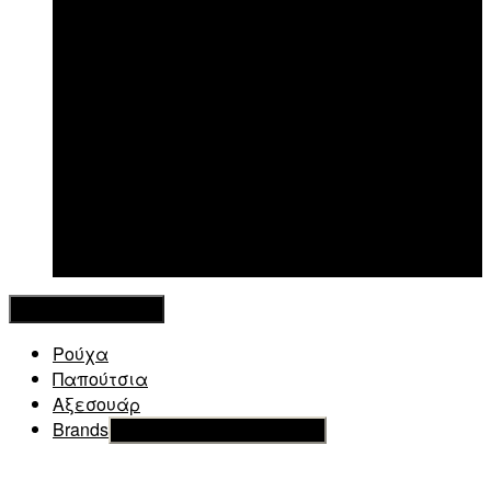
New in
Κλείσιμο Μενού
Ρούχα
Παπούτσια
Αξεσουάρ
Brands
Εμφάνιση του υπό μενού