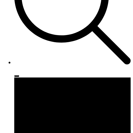
Ρούχα
Παπούτσια
Αξεσουάρ
Brands