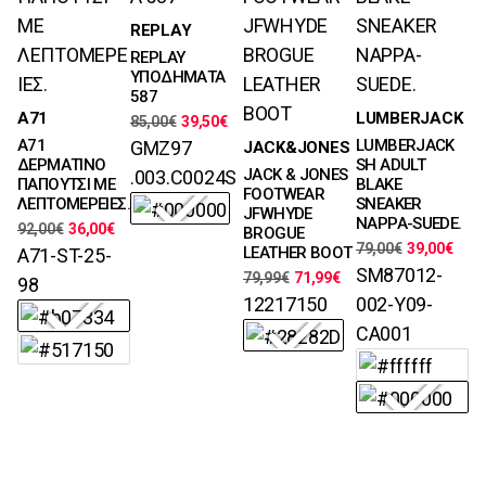
Μεγέθη
REPLAY
41, 42, 43, 44,
REPLAY
45
ΥΠΟΔΗΜΑΤΑ
Χρώματα
587
Μεγέθη
Μεγέθη
A71
LUMBERJACK
85,00
€
39,50
€
40, 41, 42, 43,
40, 41, 42, 43,
Μεγέθη
A71
LUMBERJACK
GMZ97
JACK&JONES
44
44, 45
41, 42, 43, 44,
ΔΕΡΜΑΤΙΝΟ
SH ADULT
JACK & JONES
.003.C0024S
Χρώματα
Χρώματα
45, 46
ΠΑΠΟΥΤΣΙ ΜΕ
BLAKE
FOOTWEAR
ΛΕΠΤΟΜΕΡΕΙΕΣ.
SNEAKER
Χρώματα
JFWHYDE
NAPPA-SUEDE.
92,00
€
36,00
€
BROGUE
79,00
€
39,00
€
LEATHER BOOT
A71-ST-25-
SM87012-
79,99
€
71,99
€
98
12217150
002-Y09-
CA001