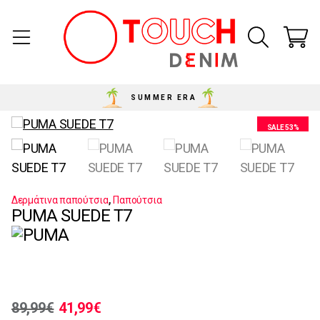
SUMMER ERA
SALE 53%
,
Δερμάτινα παπούτσια
Παπούτσια
PUMA SUEDE T7
89,99
€
41,99
€