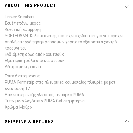
ABOUT THIS PRODUCT
Unisex Sneakers
Σουέτ επάνω μέρος
Κανονική εφαρμογή
SOFTFOAM+: Κάλτσα άνεσης που έχει σχεδιαστεί για να παρέχει
απαλή απορρόφηση κραδασμών χάρη στο εξαιρετικά χοντρό
τακούνι του
Ενδιάμεση σόλα από καουτσούκ
Εξωτερική σόλα από καουτσούκ
Δέσιμο με κορδόνια
Extra Λεπτομέρειες
PUMA Formstrip στις πλευρικές και μεσαίες πλευρές με ματ
εκτύπωση T7
Ετικέτα υφαντής γλώσσας με μάρκα PUMA
Τυπωμένο λογότυπο PUMA Cat στη φτέρνα
Χρώμα: Μαύρο
SHIPPING & RETURNS