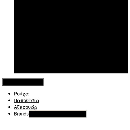
New in
Κλείσιμο Μενού
Ρούχα
Παπούτσια
Αξεσουάρ
Brands
Εμφάνιση του υπό μενού